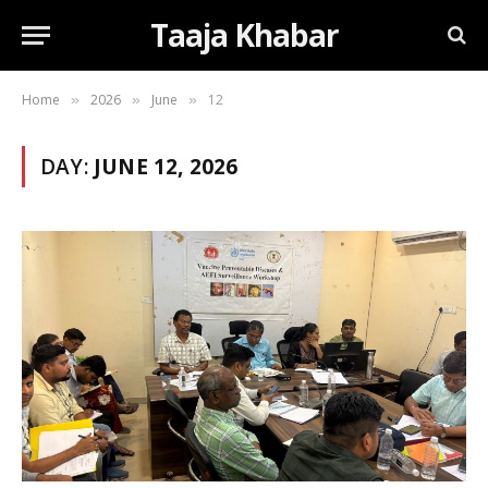
Taaja Khabar
Home
2026
June
12
»
»
»
DAY:
JUNE 12, 2026