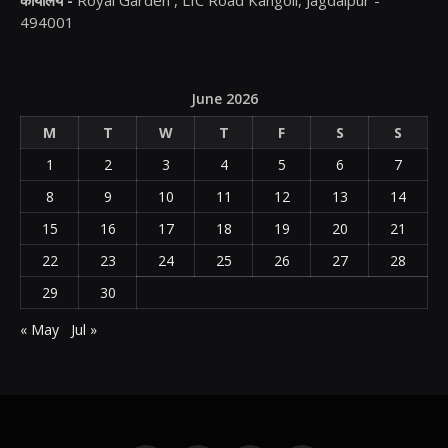
कार्यालय -
Royal Garden , LIC Road Kangoli, Jagdalpur -
494001
June 2026
M
T
W
T
F
S
S
1
2
3
4
5
6
7
8
9
10
11
12
13
14
15
16
17
18
19
20
21
22
23
24
25
26
27
28
29
30
« May
Jul »