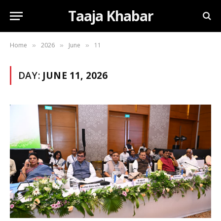
Taaja Khabar
Home
2026
June
11
»
»
»
DAY:
JUNE 11, 2026