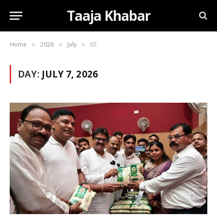
Taaja Khabar
Home
2026
July
07
»
»
»
DAY:
JULY 7, 2026