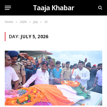
Taaja Khabar
Home
2026
July
05
»
»
»
DAY:
JULY 5, 2026