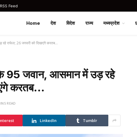
 RSS Feed
Home
देश
विदेश
राज्य
मध्यप्रदेश
 उड़ रहे राफेल; 26 जनवरी को दिखाएंगे करतब…
ी के 95 जवान, आसमान में उड़ रहे
एंगे करतब…
MINS READ
interest
LinkedIn
Tumblr