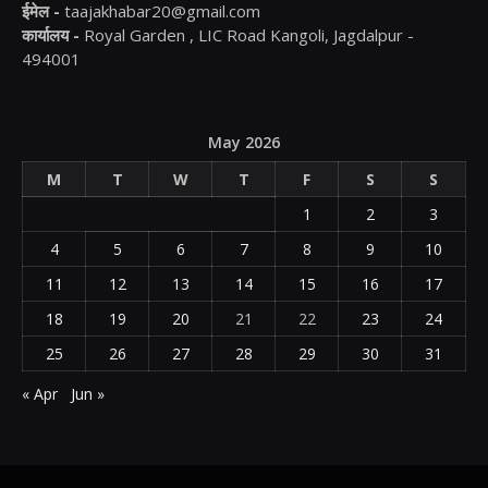
ईमेल -
taajakhabar20@gmail.com
कार्यालय -
Royal Garden , LIC Road Kangoli, Jagdalpur -
494001
May 2026
M
T
W
T
F
S
S
1
2
3
4
5
6
7
8
9
10
11
12
13
14
15
16
17
18
19
20
21
22
23
24
25
26
27
28
29
30
31
« Apr
Jun »