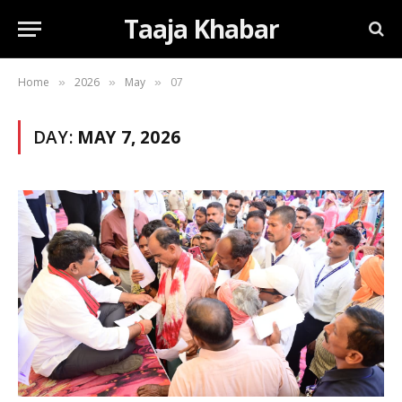
Taaja Khabar
Home
2026
May
07
»
»
»
DAY:
MAY 7, 2026