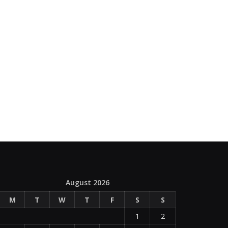
August 2026
M
T
W
T
F
S
S
1
2