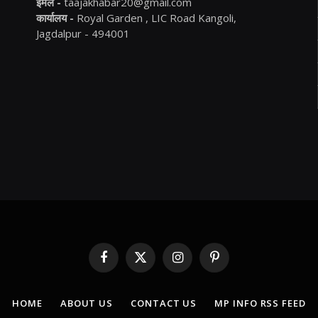
ईमेल -
taajakhabar20@gmail.com
कार्यालय -
Royal Garden , LIC Road Kangoli,
Jagdalpur - 494001
Facebook
X
Instagram
Pinterest
(Twitter)
HOME
ABOUT US
CONTACT US
MP INFO RSS FEED