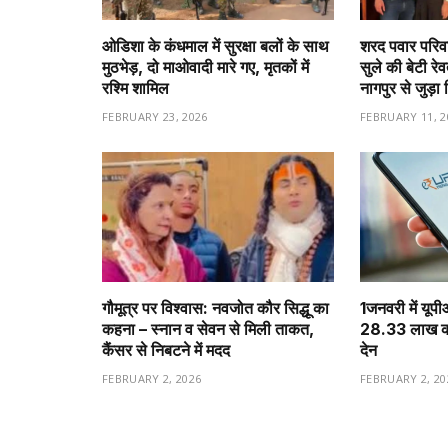
ओडिशा के कंधमाल में सुरक्षा बलों के साथ
शरद पवार परिवा
मुठभेड़, दो माओवादी मारे गए, मृतकों में
सुले की बेटी रे
रश्मि शामिल
नागपुर से जुड़ा 
FEBRUARY 23, 2026
FEBRUARY 11, 2
गौमूत्र पर विश्वास: नवजोत कौर सिद्धू का
1️जनवरी में यूप
कहना – स्नान व सेवन से मिली ताकत,
28.33 लाख करो
कैंसर से निबटने में मदद
देन
FEBRUARY 2, 2026
FEBRUARY 2, 20