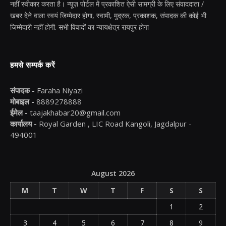
नहीं स्वीकार करता है। न्यूज़ पोर्टल में प्रकाशित ऐसी सामग्री के लिए संवाददाता /
खबर देने वाला स्वयं जिम्मेदार होगा, स्वामी, मुद्रक, प्रकाशक, संपादक की कोई भी
जिम्मेदारी नहीं होगी. सभी विवादों का न्यायक्षेत्र रायपुर होगा
हमसे सम्पर्क करें
संपादक -
Faraha Niyazi
मोबाइल -
8889278888
ईमेल -
taajakhabar20@gmail.com
कार्यालय -
Royal Garden , LIC Road Kangoli, Jagdalpur -
494001
August 2026
M
T
W
T
F
S
S
1
2
3
4
5
6
7
8
9