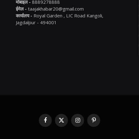
मोबाइल -
8889278888
ईमेल -
taajakhabar20@gmail.com
कार्यालय -
Royal Garden , LIC Road Kangoli,
Jagdalpur - 494001
Facebook
X
Instagram
Pinterest
(Twitter)