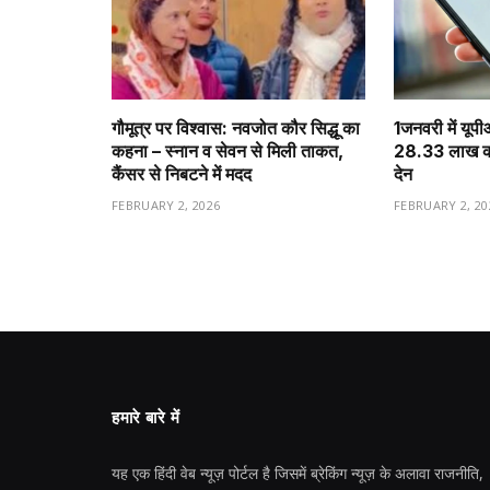
गौमूत्र पर विश्वास: नवजोत कौर सिद्धू का
1️जनवरी में यूप
कहना – स्नान व सेवन से मिली ताकत,
28.33 लाख करो
कैंसर से निबटने में मदद
देन
FEBRUARY 2, 2026
FEBRUARY 2, 20
हमारे बारे में
यह एक हिंदी वेब न्यूज़ पोर्टल है जिसमें ब्रेकिंग न्यूज़ के अलावा राजनीति,