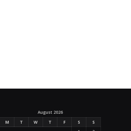
August 2026
M
T
W
T
F
S
S