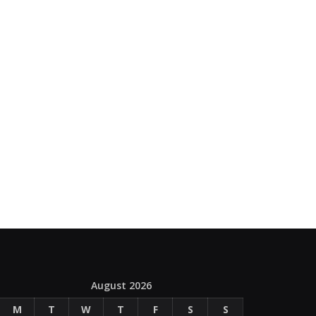
August 2026
M
T
W
T
F
S
S