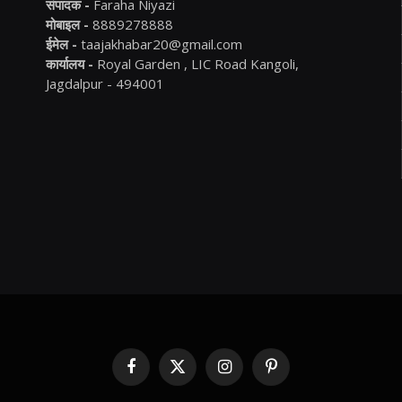
संपादक -
Faraha Niyazi
मोबाइल -
8889278888
ईमेल -
taajakhabar20@gmail.com
कार्यालय -
Royal Garden , LIC Road Kangoli,
Jagdalpur - 494001
Facebook
X
Instagram
Pinterest
(Twitter)