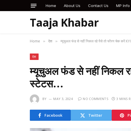
Home
About Us
Contact Us
MP Info
Taaja Khabar
Home
देश
म्यूचुअल फंड से नहीं निकल रहे पैसे तो फौरन चेक करें K
»
»
देश
म्यूचुअल फंड से नहीं निकल र
स्टेटस…
BY
MAY 3, 2024
NO COMMENTS
3 MINS 
Facebook
Twitter
P