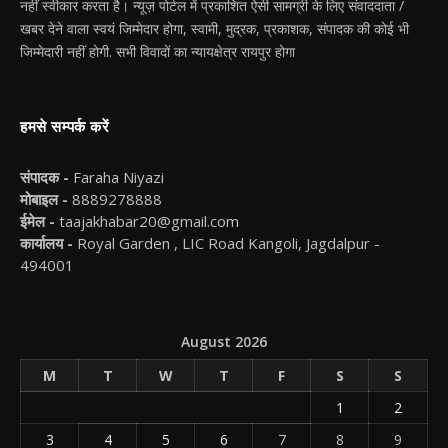
नहीं स्वीकार करता है। न्यूज़ पोर्टल में प्रकाशित ऐसी सामग्री के लिए संवाददाता /
खबर देने वाला स्वयं जिम्मेदार होगा, स्वामी, मुद्रक, प्रकाशक, संपादक की कोई भी
जिम्मेदारी नहीं होगी. सभी विवादों का न्यायक्षेत्र रायपुर होगा
हमसे सम्पर्क करें
संपादक -
Faraha Niyazi
मोबाइल -
8889278888
ईमेल -
taajakhabar20@gmail.com
कार्यालय -
Royal Garden , LIC Road Kangoli, Jagdalpur -
494001
August 2026
M
T
W
T
F
S
S
1
2
3
4
5
6
7
8
9