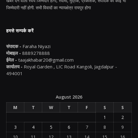
खबर देने वाला स्वयं जिम्मेदार होगा, स्वामी, मुद्रक, प्रकाशक, संपादक की कोई भी
जिम्मेदारी नहीं होगी. सभी विवादों का न्यायक्षेत्र रायपुर होगा
हमसे सम्पर्क करें
संपादक -
Faraha Niyazi
मोबाइल -
8889278888
ईमेल -
taajakhabar20@gmail.com
कार्यालय -
Royal Garden , LIC Road Kangoli, Jagdalpur -
494001
August 2026
M
T
W
T
F
S
S
1
2
3
4
5
6
7
8
9
10
11
12
13
14
15
16