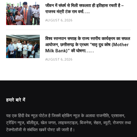
जीवन में संघर्ष से मिली सफलता ही इतिहास रचती है –
राजस्व मंत्री टंक राम वर्मा…..
AUGUST 6, 2026
विश्व स्तनपान सप्ताह के राज्य स्तरीय कार्यक्रम का सफल
आयोजन, छत्तीसगढ़ के प्रथम “मातृ दूध कोष (Mother
Milk Bank)” की घोषणा……
AUGUST 6, 2026
हमारे बारे में
यह एक हिंदी वेब न्यूज़ पोर्टल है जिसमें ब्रेकिंग न्यूज़ के अलावा राजनीति, प्रशासन,
ट्रेंडिंग न्यूज, बॉलीवुड, खेल जगत, लाइफस्टाइल, बिजनेस, सेहत, ब्यूटी, रोजगार तथा
टेक्नोलॉजी से संबंधित खबरें पोस्ट की जाती है।