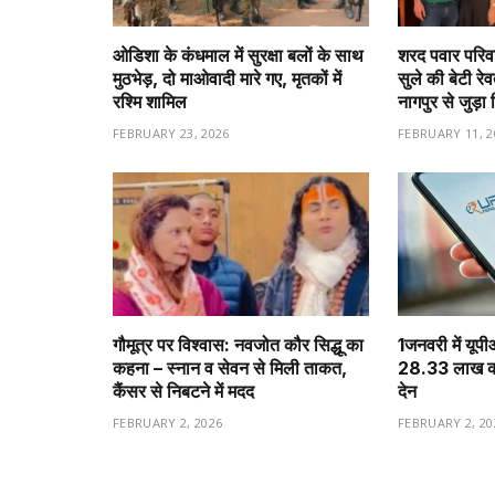
ओडिशा के कंधमाल में सुरक्षा बलों के साथ
शरद पवार परिवा
मुठभेड़, दो माओवादी मारे गए, मृतकों में
सुले की बेटी रे
रश्मि शामिल
नागपुर से जुड़ा 
FEBRUARY 23, 2026
FEBRUARY 11, 2
गौमूत्र पर विश्वास: नवजोत कौर सिद्धू का
1️जनवरी में यूप
कहना – स्नान व सेवन से मिली ताकत,
28.33 लाख करो
कैंसर से निबटने में मदद
देन
FEBRUARY 2, 2026
FEBRUARY 2, 20