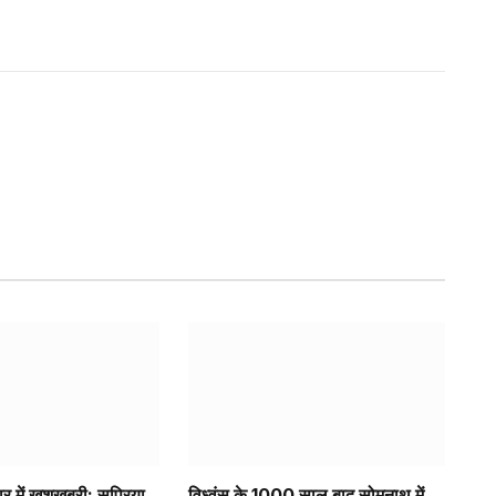
र में खुशखबरी: सुप्रिया
विध्वंस के 1000 साल बाद सोमनाथ में