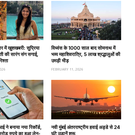
र में खुशखबरी: सुप्रिया
विध्वंस के 1000 साल बाद सोमनाथ में
वती की सारंग संग सगाई,
भव्य महाशिवरात्रि, 5 लाख श्रद्धालुओं की
रिश्ता
उमड़ी भीड़
026
FEBRUARY 11, 2026
ीआई ने बनाया नया रिकॉर्ड,
नवी मुंबई अंतरराष्ट्रीय हवाई अड्डे से 24
ड़ रुपये का हुआ लेन-
घंटे उड़ानें शुरू