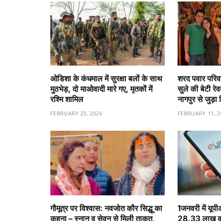
ओडिशा के कंधमाल में सुरक्षा बलों के साथ
शरद पवार परिवा
मुठभेड़, दो माओवादी मारे गए, मृतकों में
सुले की बेटी रे
रश्मि शामिल
नागपुर से जुड़ा 
FEBRUARY 23, 2026
FEBRUARY 11, 2
गौमूत्र पर विश्वास: नवजोत कौर सिद्धू का
1️जनवरी में यूप
कहना – स्नान व सेवन से मिली ताकत,
28.33 लाख करो