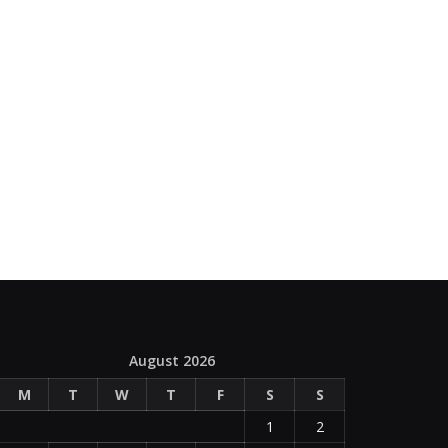
August 2026
M
T
W
T
F
S
S
1
2