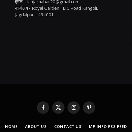
ईमेल -
taajakhabar20@gmail.com
कार्यालय -
Royal Garden , LIC Road Kangoli,
Jagdalpur - 494001
Facebook
X
Instagram
Pinterest
(Twitter)
HOME
ABOUT US
CONTACT US
MP INFO RSS FEED