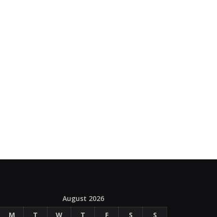
August 2026
M
T
W
T
F
S
S