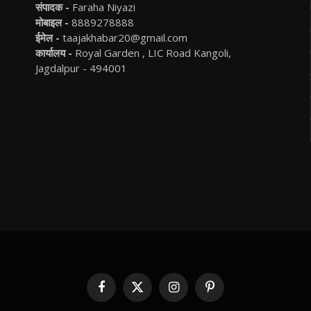
संपादक -
Faraha Niyazi
मोबाइल -
8889278888
ईमेल -
taajakhabar20@gmail.com
कार्यालय -
Royal Garden , LIC Road Kangoli,
Jagdalpur - 494001
Facebook
X
Instagram
Pinterest
(Twitter)