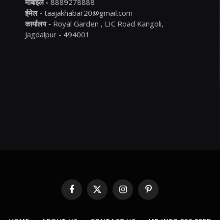
मोबाइल -
8889278888
ईमेल -
taajakhabar20@gmail.com
कार्यालय -
Royal Garden , LIC Road Kangoli,
Jagdalpur - 494001
Facebook
X
Instagram
Pinterest
(Twitter)