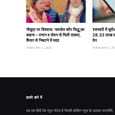
गौमूत्र पर विश्वास: नवजोत कौर सिद्धू का
1️जनवरी में यूप
कहना – स्नान व सेवन से मिली ताकत,
28.33 लाख करो
कैंसर से निबटने में मदद
देन
FEBRUARY 2, 2026
FEBRUARY 2, 20
हमारे बारे में
यह एक हिंदी वेब न्यूज़ पोर्टल है जिसमें ब्रेकिंग न्यूज़ के अलावा राजनीति,