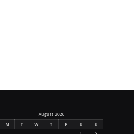
August 2026
M
T
W
T
F
S
S
1
2