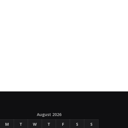
August 2026
M
T
W
T
F
S
S