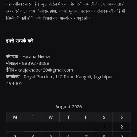
नहीं स्वीकार करता है। न्यूज़ पोर्टल में प्रकाशित ऐसी सामग्री के लिए संवाददाता /
खबर देने वाला स्वयं जिम्मेदार होगा, स्वामी, मुद्रक, प्रकाशक, संपादक की कोई भी
जिम्मेदारी नहीं होगी. सभी विवादों का न्यायक्षेत्र रायपुर होगा
हमसे सम्पर्क करें
संपादक -
Faraha Niyazi
मोबाइल -
8889278888
ईमेल -
taajakhabar20@gmail.com
कार्यालय -
Royal Garden , LIC Road Kangoli, Jagdalpur -
494001
August 2026
M
T
W
T
F
S
S
1
2
3
4
5
6
7
8
9