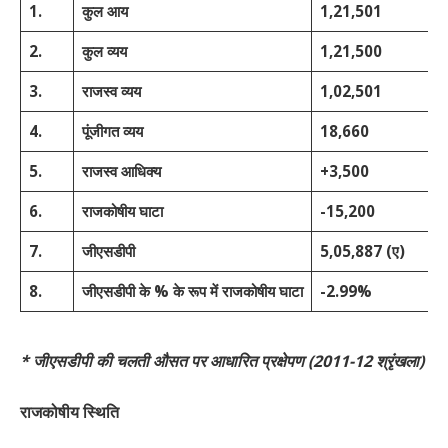
1
.
कुल
आय
1,21,501
1
2
.
कुल
व्यय
1,21,500
1
3
.
राजस्व
व्यय
1,02,501
1
4
.
पूंजीगत
व्यय
18,660
2
5
.
राजस्व
आधिक्य
+3,500
+
6
.
राजकोषीय
घाटा
-15,200
-
7
.
जीएसडीपी
5,05,887 (ए)
5
8
.
जीएसडीपी
के
%
के
रूप
में
राजकोषीय
घाटा
-2.99%
-
*
जीएसडीपी
की
चलती
औसत
पर
आधारित
प्रक्षेपण
(
2011-12
श्रृंखला
)
राजकोषीय
स्थिति