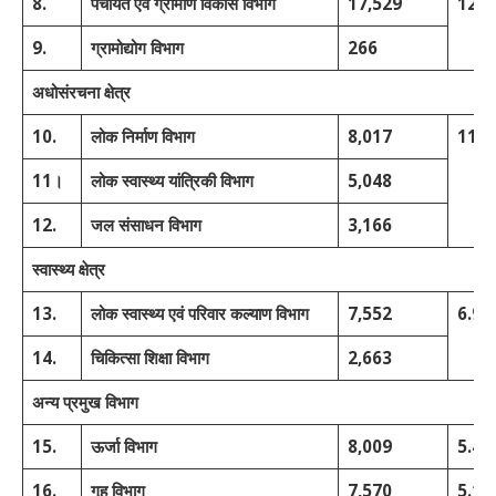
8.
पंचायत एवं ग्रामीण विकास विभाग
17,529
12.
9.
ग्रामोद्योग विभाग
266
अधोसंरचना
क्षेत्र
10.
लोक निर्माण विभाग
8,017
11.0
11।
लोक स्वास्थ्य यांत्रिकी विभाग
5,048
12.
जल संसाधन विभाग
3,166
स्वास्थ्य
क्षेत्र
13.
लोक स्वास्थ्य एवं परिवार कल्याण विभाग
7,552
6.9
14.
चिकित्सा शिक्षा विभाग
2,663
अन्य
प्रमुख
विभाग
15.
ऊर्जा विभाग
8,009
5.4
16.
गृह विभाग
7,570
5.1