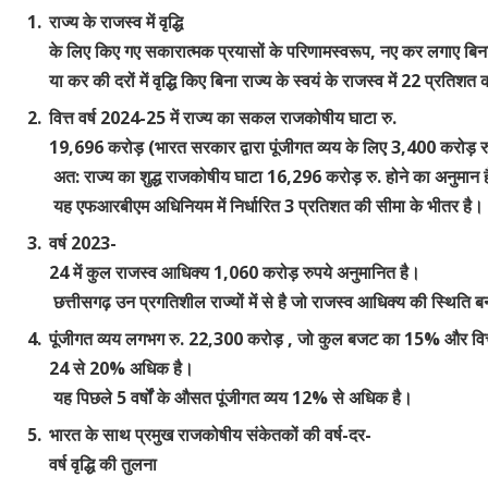
राज्य
के
राजस्व
में वृद्धि
के
लिए
किए
गए
सकारात्मक
प्रयासों
के
परिणामस्वरूप
,
नए
कर
लगाए
बिन
या
कर
की
दरों
में
वृद्धि
किए
बिना
राज्य
के
स्वयं
के
राजस्व
में
22
प्रतिशत
वित्त
वर्ष
2024-25
में
राज्य
का
सकल
राजकोषीय
घाटा
रु
.
19,696
करोड़
(
भारत
सरकार
द्वारा
पूंजीगत
व्यय
के
लिए
3,400
करोड़
र
अत
:
राज्य
का
शुद्ध
राजकोषीय
घाटा
16,296
करोड़
रु
.
होने
का
अनुमान
ह
यह
एफआरबीएम
अधिनियम
में
निर्धारित
3
प्रतिशत
की
सीमा
के
भीतर
है।
वर्ष
2023
-
24
में
कुल
राजस्व
आधिक्य
1
,060
करोड़
रुपये
अनुमानित
है।
छत्तीसगढ़
उन
प्रगतिशील
राज्यों
में
से
है
जो
राजस्व
आधिक्य
की
स्थिति
ब
पूंजीगत
व्यय
लगभग
रु
.
22,300
करोड़
,
जो
कुल
बजट
का
15
%
और
वित
24
से
20
%
अधिक
है।
यह पिछले 5 वर्षों के औसत पूंजीगत व्यय 12% से अधिक है।
भारत के साथ प्रमुख राजकोषीय संकेतकों की वर्ष-दर-
वर्ष वृद्धि की तुलना