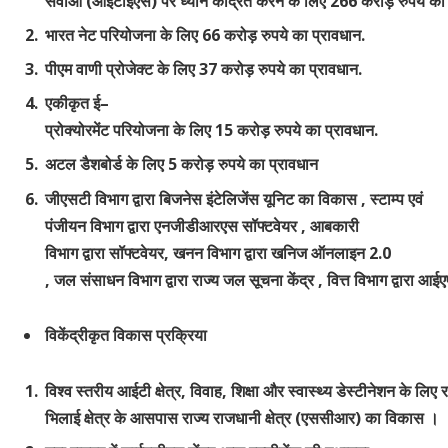
सेवाओं
(
आईटीईएस
)
पर
ध्यान
केंद्रित
करने
के
लिए
266
करोड़
रुपये
का
भारत
नेट
परियोजना
के
लिए
66
करोड़
रुपये
का
प्रावधान
.
पीएम
वाणी
प्रोजेक्ट
के
लिए
37
करोड़
रुपये
का
प्रावधान
.
एकीकृत
ई
–
प्रोक्योरमेंट
परियोजना
के
लिए
15
करोड़
रुपये
का
प्रावधान
.
अटल
डैशबोर्ड
के
लिए
5
करोड़
रुपये
का
प्रावधान
जीएसटी
विभाग
द्वारा
बिजनेस
इंटेलिजेंस
यूनिट
का
विकास
,
स्टाम्प एवं
पंजीयन विभाग
द्वारा
एनजीडीआरएस
सॉफ्टवेयर
,
आबकारी
विभाग
द्वारा
सॉफ्टवेयर
,
खनन
विभाग
द्वारा
खनिज
ऑनलाइन
2
.0
,
जल
संसाधन
विभाग
द्वारा
राज्य
जल
सूचना
केंद्र
,
वित्त
विभाग
द्वारा
आईए
विकेंद्रीकृत
विकास
प्रक्रिया
विश्व स्तरीय आईटी क्षेत्र, विवाह, शिक्षा और स्वास्थ्य डेस्टीनेशन के लिए 
भिलाई क्षेत्र के आसपास
राज्य
राजधानी
क्षेत्र
(
एससीआर
)
का विकास ।