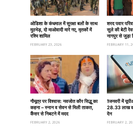
ओडिशा के कंधमाल में सुरक्षा बलों के साथ
शरद पवार परिवा
मुठभेड़, दो माओवादी मारे गए, मृतकों में
सुले की बेटी रे
रश्मि शामिल
नागपुर से जुड़ा 
FEBRUARY 23, 2026
FEBRUARY 11, 2
गौमूत्र पर विश्वास: नवजोत कौर सिद्धू का
1️जनवरी में यूप
कहना – स्नान व सेवन से मिली ताकत,
28.33 लाख करो
कैंसर से निबटने में मदद
देन
FEBRUARY 2, 2026
FEBRUARY 2, 20