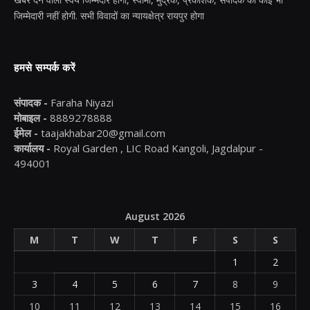
जिम्मेदारी नहीं होगी. सभी विवादों का न्यायक्षेत्र रायपुर होगा
हमसे सम्पर्क करें
संपादक -
Faraha Niyazi
मोबाइल -
8889278888
ईमेल -
taajakhabar20@gmail.com
कार्यालय -
Royal Garden , LIC Road Kangoli, Jagdalpur -
494001
August 2026
M
T
W
T
F
S
S
1
2
3
4
5
6
7
8
9
10
11
12
13
14
15
16